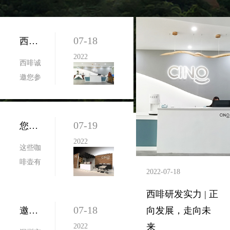
07-18
西啡研发实力 | 正向发展，走向未来
2022
西啡诚
邀您参
加第三
十届
Hotelex
07-19
您应该选择非浓缩咖啡壶吗
国际酒
2022
这些咖
店餐饮
啡壶有
业博览
2022-07-18
滴灌，
会 西
法式榨
啡展位
西啡研发实力 | 正
汁机和
号：
07-18
邀请函| 第三十届上海国际酒店餐饮业博览会，西啡期待您
向发展，走向未
混合物
1.1A58
来
2022