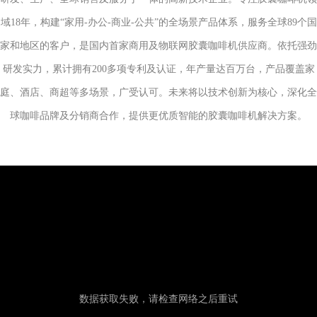
少）的
域18年，构建“家用-办公-商业-公共”的全场景产品体系，服务全球89个国
产品。
滴灌机
家和地区的客户，是国内首家商用及物联网胶囊咖啡机供应商。依托强劲
价格便
研发实力，累计拥有200多项专利及认证，年产量达百万台，产品覆盖家
宜且易
庭、酒店、商超等多场景，广受认可。未来将以技术创新为核心，深化全
于使
球咖啡品牌及分销商合作，提供更优质智能的胶囊咖啡机解决方案。
用。