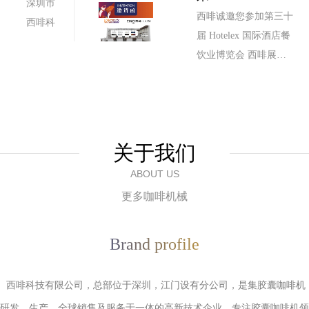
深圳市
模型。
时间：
西啡诚邀您参加第三十
西啡科
滴灌机
2021年
届 Hotelex 国际酒店餐
技有限
通常一
3月29
饮业博览会 西啡展位
公司
次只能
日—4
号：1.1A58 时间：
诚邀您
煮六到
月1日
2021年3月29日—4月1
参加第
十杯咖
地点：
日 地点：国家会展中
三十届
啡。
国家会
心（上海）
上海国
对于那
展中心
关于我们
际酒店
些数量
（上
ABOUT US
餐饮业
较少的
海）
更多咖啡机械
博览会
人，
最好购
买一次
Brand profile
制造四
个杯子
 西啡科技有限公司，总部位于深圳，江门设有分公司，是集胶囊咖啡机
（或更
研发、生产、全球销售及服务于一体的高新技术企业。专注胶囊咖啡机领